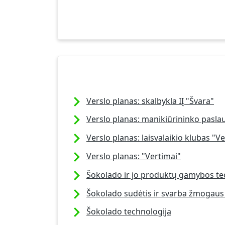
Verslo planas: skalbykla IĮ "Švara"
Verslo planas: manikiūrininko pasla
Verslo planas: laisvalaikio klubas "
Verslo planas: "Vertimai"
Šokolado ir jo produktų gamybos te
Šokolado sudėtis ir svarba žmogaus
Šokolado technologija