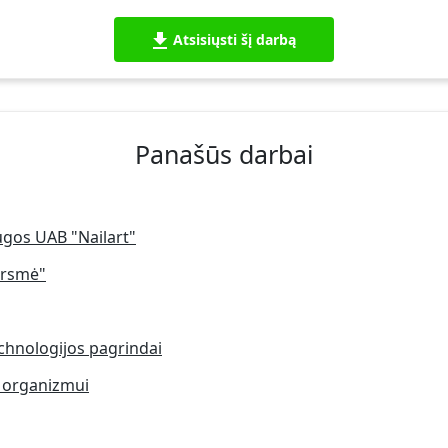
Atsisiųsti šį darbą
Panašūs darbai
ugos UAB "Nailart"
Versmė"
chnologijos pagrindai
 organizmui