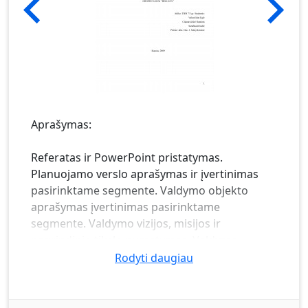
Aprašymas:
Referatas ir PowerPoint pristatymas.
Planuojamo verslo aprašymas ir įvertinimas
pasirinktame segmente. Valdymo objekto
aprašymas įvertinimas pasirinktame
segmente. Valdymo vizijos, misijos ir
pagrindinio tikslo numatymas. Valdymo
grupės formavimas. Verslo strategijos
Rodyti daugiau
numatymas. Įmonės rūšies parinkimas.
Įmonės galimybių ir konkurencingumo
įvertinimas specialių analizės modelių pagalba