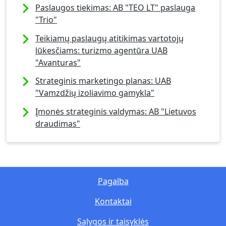
Paslaugos tiekimas: AB "TEO LT" paslauga
"Trio"
Teikiamų paslaugų atitikimas vartotojų
lūkesčiams: turizmo agentūra UAB
"Avanturas"
Strateginis marketingo planas: UAB
"Vamzdžių izoliavimo gamykla"
Įmonės strateginis valdymas: AB "Lietuvos
draudimas"
Pagalba
Kontaktai
Sąlygos ir taisyklės