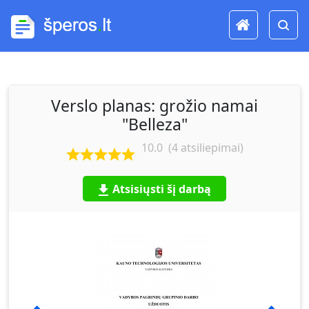
Verslo planas: grožio namai
"Belleza"
10.0
(
4
atsiliepimai)
Atsisiųsti šį darbą