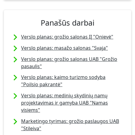
Panašūs darbai
Verslo planas: grožio salonas IĮ "Onievė"
Verslo planas: masažo salonas "Svaja"
Verslo planas: grožio salonas UAB "Grožio
pasaulis"
Verslo planas: kaimo turizmo sodyba
"Poilsio pakrantė"
Verslo planas: medinių skydinių namų
projektavimas ir gamyba UAB "Namas
visiems"
Marketingo tyrimas: grožio paslaugos UAB
"Stileiva"