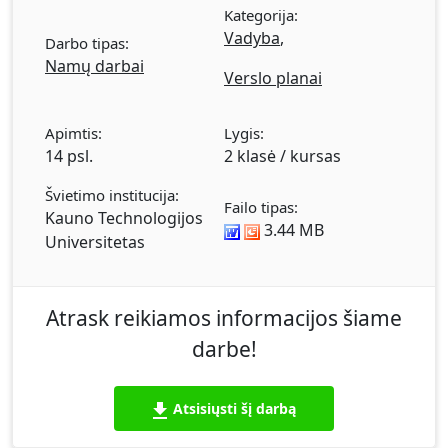
Kategorija:
(SPACE, PEST, SWOT analizė, Bostono matrica).
Vadyba
,
Darbo tipas:
Makroaplinkos analizė ir aplinkos stabilumo
Namų darbai
nustatymas. Mikroaplinkos analizė ir
Verslo planai
konkurencinio pranašumo nustatymas.
Įmonės potencialo ir finansinio pajėgumo
Apimtis:
Lygis:
įvertinimas. Marketingo strategijų alternatyvos
14 psl.
2 klasė / kursas
ir jų atranka. "Makinzi" matricos sudarymas.
Produkto pateikimo vartotojui sprendimui.
Švietimo institucija:
Failo tipas:
Produkto kainos ir pardavimo masto
Kauno Technologijos
3.44 MB
nustatymas. Produkto rėmimo sprendimai.
Universitetas
Reklaminės kampanijos organizavimas.
Išvados. PowerPoint pristatymas (18).
Atrask reikiamos informacijos šiame
darbe!
Atsisiųsti šį darbą