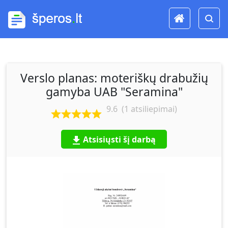
Verslo planas: moteriškų drabužių
gamyba UAB "Seramina"
9.6
(
1
atsiliepimai)
Atsisiųsti šį darbą