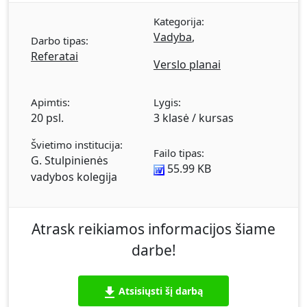
prognozė. Pelno (nuostolio) ataskaita. Pinigų
Kategorija:
srautų ataskaita. Balansas. Ekonominiai
Vadyba
,
Darbo tipas:
rodikliai. Nenuostolingumo taško analizė.
Referatai
Verslo planai
Apimtis:
Lygis:
20 psl.
3 klasė / kursas
Švietimo institucija:
Failo tipas:
G. Stulpinienės
55.99 KB
vadybos kolegija
Atrask reikiamos informacijos šiame
darbe!
Atsisiųsti šį darbą