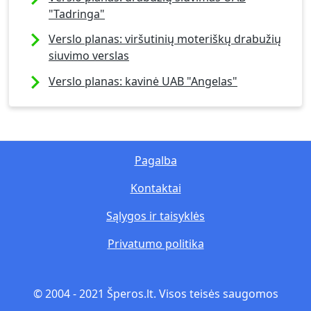
"Tadringa"
Verslo planas: viršutinių moteriškų drabužių
siuvimo verslas
Verslo planas: kavinė UAB "Angelas"
Pagalba
Kontaktai
Sąlygos ir taisyklės
Privatumo politika
© 2004 - 2021 Šperos.lt. Visos teisės saugomos