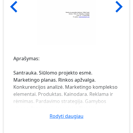
Aprašymas:
Santrauka. Siūlomo projekto esmė.
Marketingo planas. Rinkos apžvalga.
Konkurencijos analizė. Marketingo komplekso
elementai. Produktas. Kainodara. Reklama ir
rėmimas. Pardavimo strategija. Gamybos
planas. Patalpos ir įrenginiai. Tiekėjai.
Darbuotojai. Organizacinis planas.
Rodyti daugiau
Organizacinė struktūra. Rizikos planas.
Finansinis planas. Kapitalo poreikis. Pardavimo