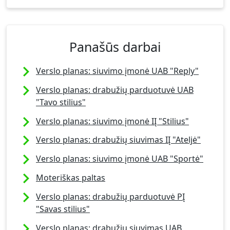
Panašūs darbai
Verslo planas: siuvimo įmonė UAB "Reply"
Verslo planas: drabužių parduotuvė UAB
"Tavo stilius"
Verslo planas: siuvimo įmonė IĮ "Stilius"
Verslo planas: drabužių siuvimas IĮ "Ateljė"
Verslo planas: siuvimo įmonė UAB "Sportė"
Moteriškas paltas
Verslo planas: drabužių parduotuvė PĮ
"Savas stilius"
Verslo planas: drabužių siuvimas UAB